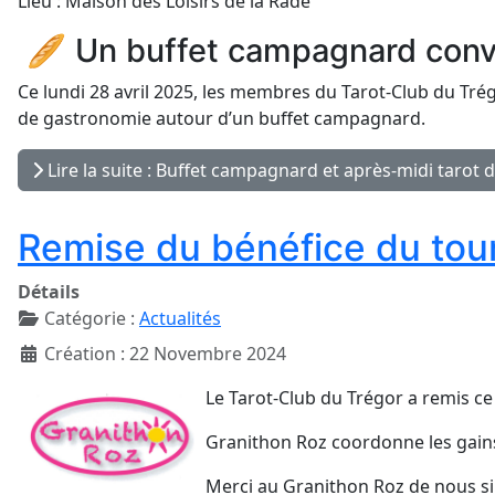
Lieu : Maison des Loisirs de la Rade
🥖 Un buffet campagnard convi
Ce lundi 28 avril 2025, les membres du Tarot-Club du Tré
de gastronomie autour d’un buffet campagnard.
Lire la suite : Buffet campagnard et après-midi tarot d
Remise du bénéfice du tou
Détails
Catégorie :
Actualités
Création : 22 Novembre 2024
Le Tarot-Club du Trégor a remis ce
Granithon Roz coordonne les gains 
Merci au Granithon Roz de nous sim