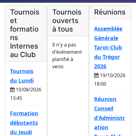
Tournois
Tournois
Réunions
et
ouverts
formatio
à tous
Assemblée
ns
Générale
Il n'y a pas
Internes
Tarot-Club
d'événement
au Club
du Trégor
planifié à
2026
venir.
Tournois
19/10/2026
du Lundi
18:00
10/08/2026
13:45
Réunion
Conseil
Formation
d'Administr
débutants
ation
du Jeudi