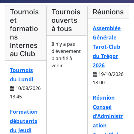
Tournois
Tournois
Réunions
et
ouverts
formatio
à tous
Assemblée
ns
Générale
Il n'y a pas
Internes
Tarot-Club
d'événement
au Club
du Trégor
planifié à
2026
venir.
Tournois
19/10/2026
du Lundi
18:00
10/08/2026
13:45
Réunion
Conseil
Formation
d'Administr
débutants
ation
du Jeudi